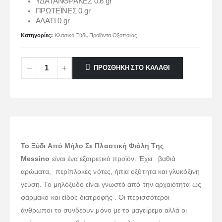
ΥΔΑΤΑΝΘΡΑΚΕΣ 0.6 gr
ΠΡΩΤΕΪΝΕΣ 0 gr
ΑΛΑΤΙ 0 gr
Κατηγορίες:
Κλασικό Ξύδι
,
Προϊόντα Οξοποιίας
ΠΡΟΣΘΉΚΗ ΣΤΟ ΚΑΛΆΘΙ
Το Ξύδι Από Μήλο Σε Πλαστική Φιάλη Της
Messino
είναι ένα εξαιρετικό προϊόν. Έχει βαθιά
αρώματα, περίπλοκες νότες, ήπια οξύτητα και γλυκόξινη
γεύση. Το μηλόξυδο είναι γνωστό από την αρχαιότητα ως
φάρμακο και είδος διατροφής . Οι περισσότεροι
άνθρωποι το συνδέουν μόνο με το μαγείρεμα αλλά οι