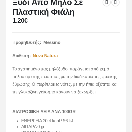
Ξύδι Από Μήλο Σε
Πλαστική Φιάλη
1.20
€
Προμηθευτής:
Messino
Διάθεση :
Nova Natura
Το αγαπημένο μας μηλόξυδο παράγεται από χυμό
μήλου άριστης ποιότητας με την διαδικασία της φυσικής
ζύμωσης. Οι περίπλοκες νότες, με την ήπια οξύτητα και
τη γλυκόξινη γεύση,το κάνουν να ξεχωρίζει!
ΔΙΑΤΡΟΦΙΚΗ ΑΞΙΑ ΑΝΑ 100GR
ΕΝΕΡΓΕΙΑ 20.4 kcal / 96 kJ
ΛΙΠΑΡΑ 0 gr