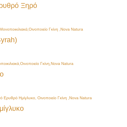
Ερυθρό Ξηρό
Syrah)
κο
μίγλυκο