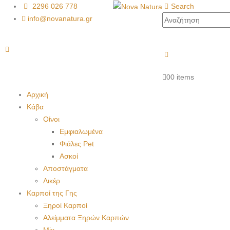
2296 026 778
Search
info@novanatura.gr
0
0 items
Αρχική
Κάβα
Οίνοι
Εμφιαλωμένα
Φιάλες Pet
Ασκοί
Αποστάγματα
Λικέρ
Καρποί της Γης
Ξηροί Καρποί
Αλείμματα Ξηρών Καρπών