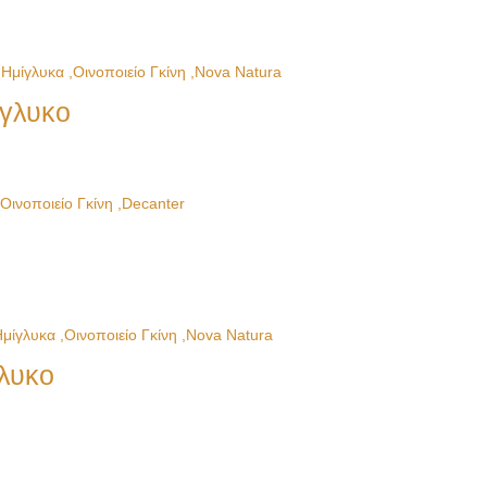
ίγλυκο
γλυκο