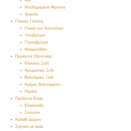
Mix
Αποξηραμένα Φρούτα
Snacks
Γλυκιές Γεύσεις
Γλυκά του Κουταλιού
Υποβρύχια
Γλυκοβρύχια
Μαρμελάδες
Προϊόντα Οξοποιίας
Κλασικό Ξύδι
Αρωματικό Ξύδι
Βαλσάμικο Ξύδι
Κρέμες Βαλσάμικου
Πέρλες
Προϊόντα Ελιάς
Ελαιόλαδο
Σαπούνι
Καλάθι Δώρου
Σχετικά με εμάς