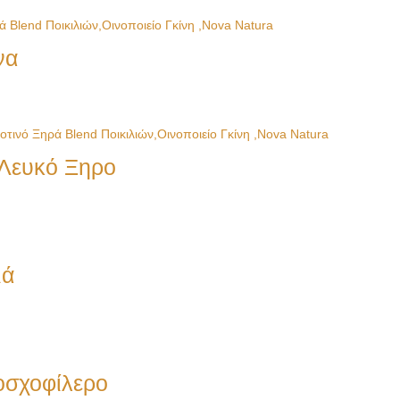
να
 Λευκό Ξηρο
ιά
οσχοφίλερο