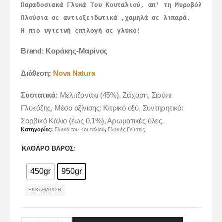
Παραδοσιακά Γλυκά Του Κουταλιού, απ' τη Μυροβόλο Χίο
Πλούσια σε αντιοξειδωτικά ,χαμηλά σε λιπαρά.
Η πιο υγιεινή επιλογή σε γλυκό!
Brand: Κοράκης-Μαρίνος
Διάθεση:
Nova N
atura
Συστατικά:
Μ
ελιτζανάκι (45%), Ζάχαρη, Σιρόπι
Γλυκόζης, Μέσο οξίνισης: Κιτρικό οξύ, Συντηρητικό:
Σορβικό Κάλιο (έως 0,1%), Αρωματικές ύλες.
Κατηγορίες:
Γλυκά του Κουταλιού
,
Γλυκιές Γεύσεις
ΚΑΘΑΡΌ ΒΆΡΟΣ
450gr
950gr
ΕΚΚΑΘΆΡΙΣΗ