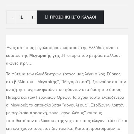
ΠΡΟΣΘΉΚΗ ΣΤΟ ΚΑΛΆΘΙ
Ένας απ΄ τους μεγαλύτερους κάμπους της Ελλάδας είναι ο
κάμπος της
Μεγαρικής γης
.Η ιστορία του μετράει πολλούς
αιώνες πριν…
Το φύτεμα των ελαιόδεντρων (όπως μας λέγει ο κος Σύρκος
στο βιβλίο του: ‘’Μεγαρίτης’’, ‘’Μεγαρίτισσα’’), ξεκινούσε απ’ την
αναζήτηση άγριων φυτών που φύονταν στα δάση του όρους
Πατέρα και των Γερανείων Όρεων. Τα άγρια τούτα ελαιόδεντρα
οι Μεγαρείς τα αποκαλούσαν ‘’αργουλέους’’. Ξερίζωναν λοιπόν,
με περίσσια προσοχή, τους ‘’αργουλέους’’ και τους
τοποθετούσαν σε λάκκους της γης που τους έλεγαν ‘’τζάκια’’ και
επί ένα χρόνο τους πότιζαν τακτικά. Κατόπι προετοίμαζαν το