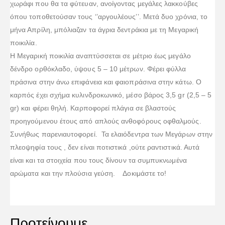
χωράφι που θα τα φύτευαν, ανοίγοντας μεγάλες λακκούβες
όπου τοποθετούσαν τους ‘’αργουλέους’’. Μετά δυο χρόνια, το
μήνα Απρίλη, μπόλιαζαν τα άγρια δεντράκια με τη Μεγαρική
ποικιλία.
H Mεγαρική ποικιλία αναπτύσσεται σε μέτριο έως μεγάλο
δένδρο ορθόκλαδο, ύψους 5 – 10 μέτρων. Φέρει φύλλα
πράσινα στην άνω επιφάνεια και φαιοπράσινα στην κάτω. Ο
καρπός έχει σχήμα κυλινδροκωνικό, μέσο βάρος 3,5 gr (2,5 – 5
gr) και φέρει θηλή. Καρποφορεί πλάγια σε βλαστούς
προηγούμενου έτους από απλούς ανθοφόρους οφθαλμούς.
Συνήθως παρενιαυτοφορεί. Τα ελαιόδεντρα των Μεγάρων στην
πλεοψηφία τους , δεν είναι ποτιστικά ,ούτε ραντιστικά. Αυτά
είναι και τα στοιχεία που τους δίνουν τα συμπυκνωμένα
αρώματα και την πλούσια γεύση. Δοκιμάστε το!
Προτείνουμε