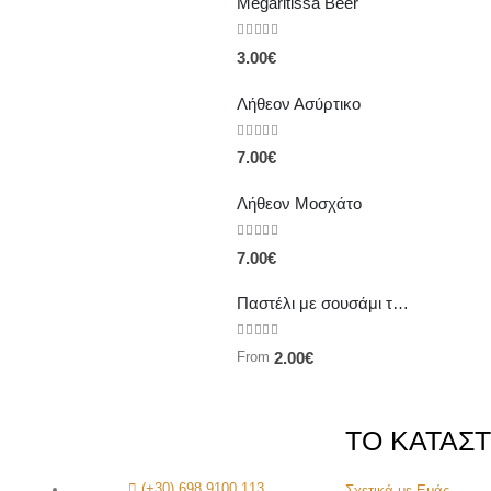
Megaritissa Beer
0
out of 5
3.00
€
Λήθεον Ασύρτικο
0
out of 5
7.00
€
Λήθεον Μοσχάτο
0
out of 5
7.00
€
Παστέλι με σουσάμι τραγανό σε μπουκίτσες.
0
out of 5
From
2.00
€
ΤΟ ΚΑΤΑΣ
(+30) 698 9100 113