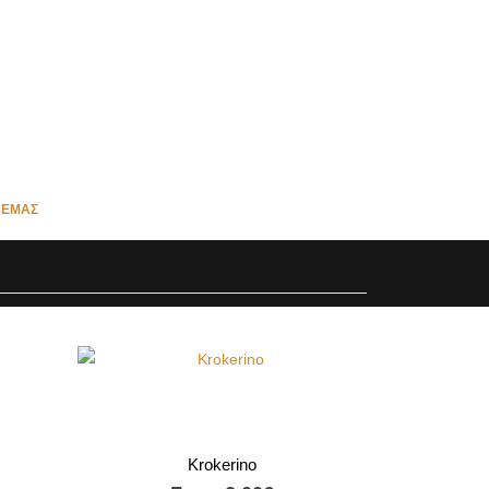
 ΕΜΆΣ
Krokerino