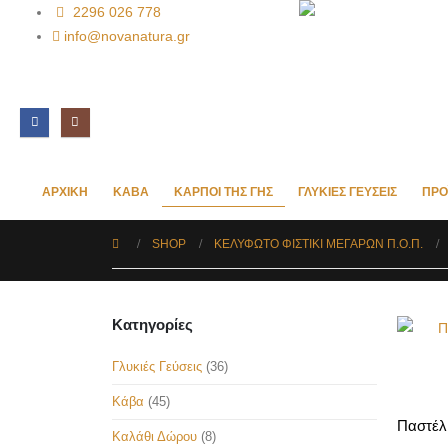
2296 026 778
info@novanatura.gr
ΑΡΧΙΚΉ
ΚΆΒΑ
ΚΑΡΠΟΊ ΤΗΣ ΓΗΣ
ΓΛΥΚΙΈΣ ΓΕΎΣΕΙΣ
ΠΡΟ
SHOP
ΚΕΛΥΦΩΤΌ ΦΙΣΤΊΚΙ ΜΕΓΆΡΩΝ Π.Ο.Π.
Κατηγορίες
Γλυκιές Γεύσεις
(36)
Κάβα
(45)
Καλάθι Δώρου
(8)