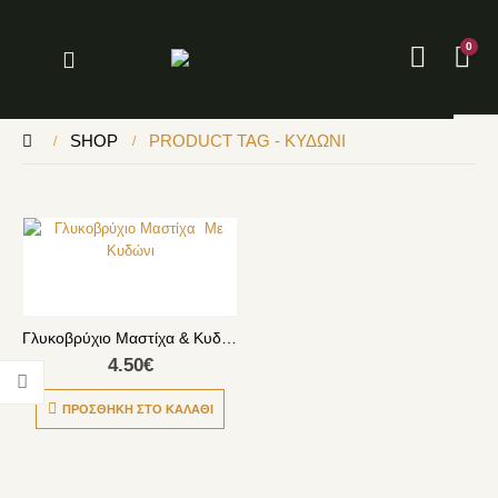
0
SHOP
PRODUCT TAG -
ΚΥΔΏΝΙ
Γλυκοβρύχιο Μαστίχα & Κυδώνι
4.50
€
ΠΡΟΣΘΉΚΗ ΣΤΟ ΚΑΛΆΘΙ