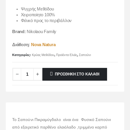
Ψυχρής Μεθόδου
Χειροποίητο 100%
Φιλικό προς το περιβάλλον
Brand:
Nikolaou Family
Διάθεση:
Nova Natura
Κατηγορίες:
Κρύας Μεθόδου
,
Προϊόντα Ελιάς
,
Σαπούνι
ΠΡΟΣΘΉΚΗ ΣΤΟ ΚΑΛΆΘΙ
Το Σαπούνι Πικραμύγδαλο είναι ένα Φυσικό Σαπούνι
από εξαιρετικό παρθένο ελαιόλαδο ,τριμμένο καρπό