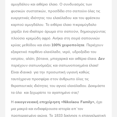
αμυγδάλου και αιθέριο έλαιο. Ο συνδυασμός των
φυσικών συστατικών, προσδίδει στο σαπούνι όλες τις
ευεργετικές ιδιότητες του ελαιόλαδου και του φρέσκου
καρπού αμυγδάλου. Το αιθέριο έλαιο πικραμύγδαλο
χαρίζει ένα ιδιαίτερο άρωμα στο σαπούνι, δημιουργώντας
πλούσιο κρεμώδη αφρό. Ανήκει στη σειρά σαπουνιών
κρύας μεθόδου και είναι
100% χειροποίητα
. Περιέχουν
εξαιρετικό παρθένο ελαιόλαδο, νερό, υδροξείδιο του
νατρίου, αλάτι, βότανα, μπαχαρικά και αιθέρια έλαια.
Δεν
περιέχουν σαπωνόμαζες και σαπωνοποιημένα έλαια!
Είναι ιδανικά για την προσωπική υγιεινή καθώς
ταυτόχρονα προσφέρει στον άνθρωπο όλες τις
θεραπευτικές ιδιότητες του αγνού ελαιόλαδου. Δοκιμάστε
τα όλα και ξεχωρίστε το αγαπημένο σας!
Η
οικογενειακή επιχείρηση «Nikolaou Family»,
έχει
μια μακρά και ενδιαφέρουσα ιστορία απ΄τον
προπερασμένο αιώνα. Το 1833 ξεκίνησε η επαγγελματική