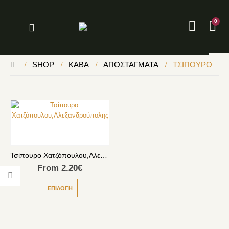
0
SHOP
ΚΆΒΑ
ΑΠΟΣΤΆΓΜΑΤΑ
ΤΣΊΠΟΥΡΟ
Τσίπουρο Χατζόπουλου,Αλεξανδρούπολης
From
2.20
€
ΕΠΙΛΟΓΉ